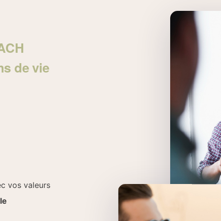
OACH
s de vie
c vos valeurs
le