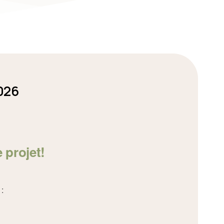
026
 projet!
: