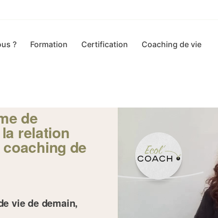
us ?
Formation
Certification
Coaching de vie
Lecteur
vidéo
sme de
la relation
 coaching de
de vie de demain
,