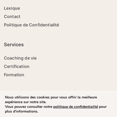
Lexique
Contact
Politique de Confidentialité
Services
Coaching de vie
Certification
Formation
Nous utilisons des cookies pour vous offrir la meilleure
expérience sur notre site.
Ecol'Coach - 2023 - Tous Droits Réservés - Site réalisé par
Vous pouvez consulter notre
politique de confidentialité
pour
Laurent
plus d'informations.