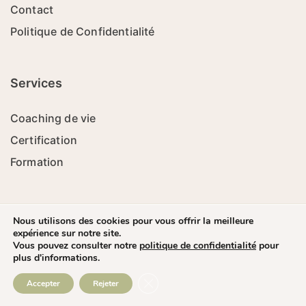
Contact
Politique de Confidentialité
Services
Coaching de vie
Certification
Formation
Nous utilisons des cookies pour vous offrir la meilleure
expérience sur notre site.
Ecol'Coach - 2023 - Tous Droits Réservés - Site réalisé par
Vous pouvez consulter notre
politique de confidentialité
pour
Laurent
plus d'informations.
Close GDPR Cookie Banner
Accepter
Rejeter