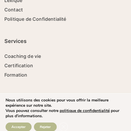
Lexique
Contact
Politique de Confidentialité
Services
Coaching de vie
Certification
Formation
Nous utilisons des cookies pour vous offrir la meilleure
expérience sur notre site.
Ecol'Coach - 2023 - Tous Droits Réservés - Site réalisé par
Vous pouvez consulter notre
politique de confidentialité
pour
Laurent
plus d'informations.
Close GDPR Cookie Banner
Accepter
Rejeter